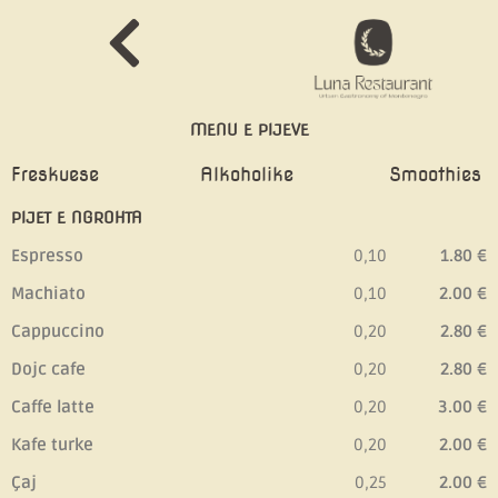
Skip
to
content
MENU E PIJEVE
Freskuese
Alkoholike
Smoothies
PIJET E NGROHTA
Espresso
0,10
1.80 €
Machiato
0,10
2.00 €
Cappuccino
0,20
2.80 €
Dojc cafe
0,20
2.80 €
Caffe latte
0,20
3.00 €
Kafe turke
0,20
2.00 €
Çaj
0,25
2.00 €